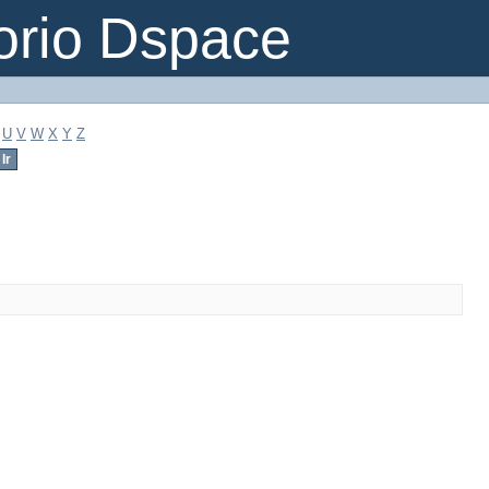
orio Dspace
U
V
W
X
Y
Z