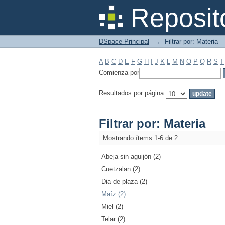
Filtrar por: Materia
Reposit
DSpace Principal
→
Filtrar por: Materia
A
B
C
D
E
F
G
H
I
J
K
L
M
N
O
P
Q
R
S
T
Comienza por
Resultados por página:
Filtrar por: Materia
Mostrando ítems 1-6 de 2
Abeja sin aguijón (2)
Cuetzalan (2)
Dia de plaza (2)
Maíz (2)
Miel (2)
Telar (2)