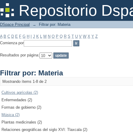
Filtrar por: Materia
Repositorio Dsp
DSpace Principal
→
Filtrar por: Materia
A
B
C
D
E
F
G
H
I
J
K
L
M
N
O
P
Q
R
S
T
U
V
W
X
Y
Z
Comienza por
Resultados por página:
Filtrar por: Materia
Mostrando ítems 1-8 de 2
Cultivos agrícolas (2)
Enfermedades (2)
Formas de gobierno (2)
Música (2)
Plantas medicinales (2)
Relaciones geográficas del siglo XVI: Tlaxcala (2)