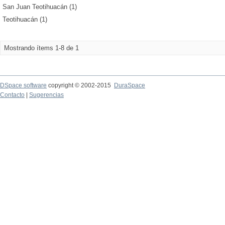
San Juan Teotihuacán (1)
Teotihuacán (1)
Mostrando ítems 1-8 de 1
DSpace software
copyright © 2002-2015
DuraSpace
Contacto
|
Sugerencias