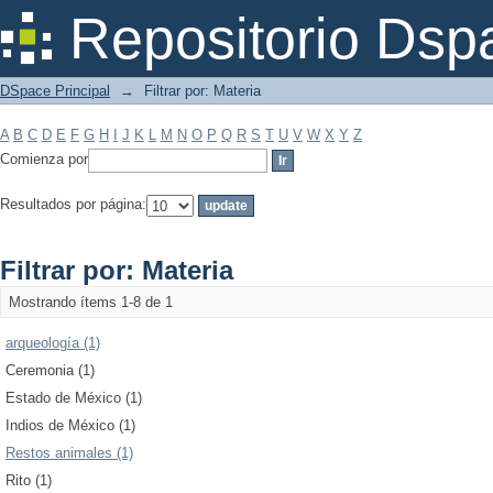
Filtrar por: Materia
Repositorio Dsp
DSpace Principal
→
Filtrar por: Materia
A
B
C
D
E
F
G
H
I
J
K
L
M
N
O
P
Q
R
S
T
U
V
W
X
Y
Z
Comienza por
Resultados por página:
Filtrar por: Materia
Mostrando ítems 1-8 de 1
arqueología (1)
Ceremonia (1)
Estado de México (1)
Indios de México (1)
Restos animales (1)
Rito (1)