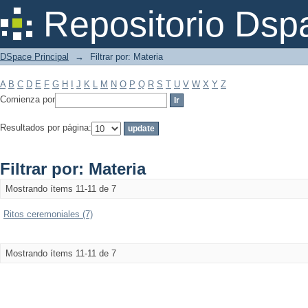
Filtrar por: Materia
Repositorio Dsp
DSpace Principal
→
Filtrar por: Materia
A
B
C
D
E
F
G
H
I
J
K
L
M
N
O
P
Q
R
S
T
U
V
W
X
Y
Z
Comienza por
Resultados por página:
Filtrar por: Materia
Mostrando ítems 11-11 de 7
Ritos ceremoniales (7)
Mostrando ítems 11-11 de 7