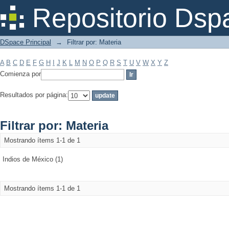
Filtrar por: Materia
Repositorio Dsp
DSpace Principal
→
Filtrar por: Materia
A
B
C
D
E
F
G
H
I
J
K
L
M
N
O
P
Q
R
S
T
U
V
W
X
Y
Z
Comienza por
Resultados por página:
Filtrar por: Materia
Mostrando ítems 1-1 de 1
Indios de México (1)
Mostrando ítems 1-1 de 1