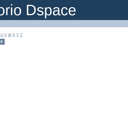
orio Dspace
U
V
W
X
Y
Z