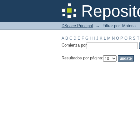
Filtrar por: Materia
Reposit
DSpace Principal
→
Filtrar por: Materia
A
B
C
D
E
F
G
H
I
J
K
L
M
N
O
P
Q
R
S
T
Comienza por
Resultados por página: