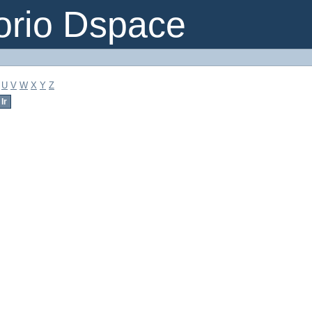
orio Dspace
U
V
W
X
Y
Z