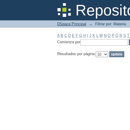
Filtrar por: Materia
Reposit
DSpace Principal
→
Filtrar por: Materia
A
B
C
D
E
F
G
H
I
J
K
L
M
N
O
P
Q
R
S
T
Comienza por
Resultados por página: