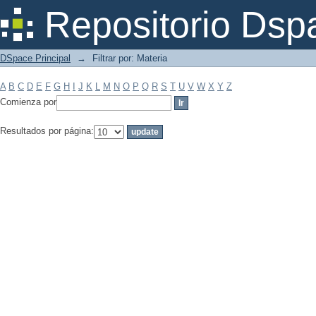
Filtrar por: Materia
Repositorio Dsp
DSpace Principal
→
Filtrar por: Materia
A
B
C
D
E
F
G
H
I
J
K
L
M
N
O
P
Q
R
S
T
U
V
W
X
Y
Z
Comienza por
Resultados por página: