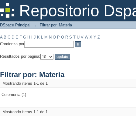
Filtrar por: Materia
Repositorio Dsp
DSpace Principal
→
Filtrar por: Materia
A
B
C
D
E
F
G
H
I
J
K
L
M
N
O
P
Q
R
S
T
U
V
W
X
Y
Z
Comienza por
Resultados por página:
Filtrar por: Materia
Mostrando ítems 1-1 de 1
Ceremonia (1)
Mostrando ítems 1-1 de 1