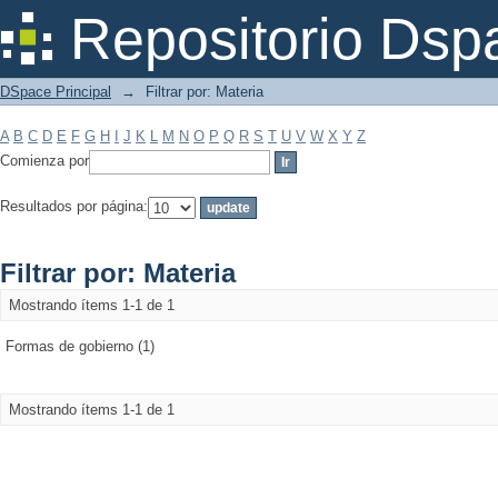
Filtrar por: Materia
Repositorio Dsp
DSpace Principal
→
Filtrar por: Materia
A
B
C
D
E
F
G
H
I
J
K
L
M
N
O
P
Q
R
S
T
U
V
W
X
Y
Z
Comienza por
Resultados por página:
Filtrar por: Materia
Mostrando ítems 1-1 de 1
Formas de gobierno (1)
Mostrando ítems 1-1 de 1