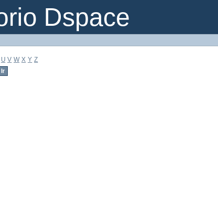
orio Dspace
U
V
W
X
Y
Z