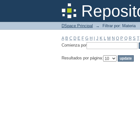
Filtrar por: Materia
Reposit
DSpace Principal
→
Filtrar por: Materia
A
B
C
D
E
F
G
H
I
J
K
L
M
N
O
P
Q
R
S
T
Comienza por
Resultados por página: