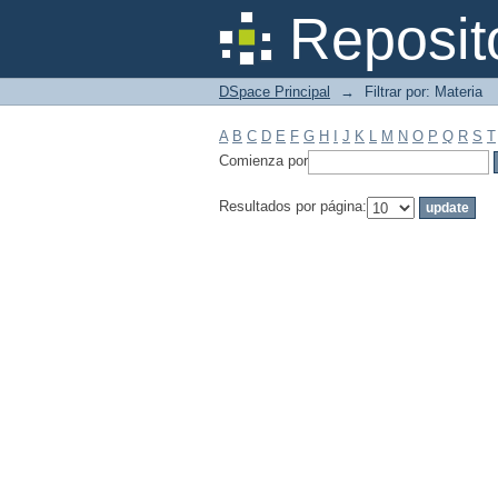
Filtrar por: Materia
Reposit
DSpace Principal
→
Filtrar por: Materia
A
B
C
D
E
F
G
H
I
J
K
L
M
N
O
P
Q
R
S
T
Comienza por
Resultados por página: