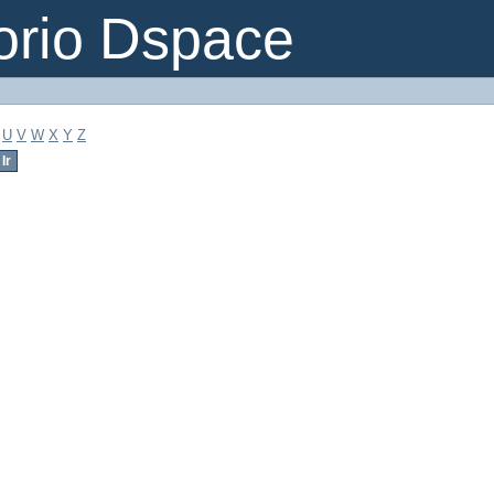
orio Dspace
U
V
W
X
Y
Z