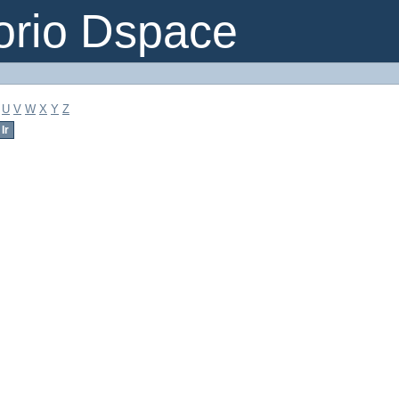
orio Dspace
U
V
W
X
Y
Z