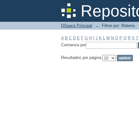
Filtrar por: Materia
Reposit
DSpace Principal
→
Filtrar por: Materia
A
B
C
D
E
F
G
H
I
J
K
L
M
N
O
P
Q
R
S
T
Comienza por
Resultados por página: