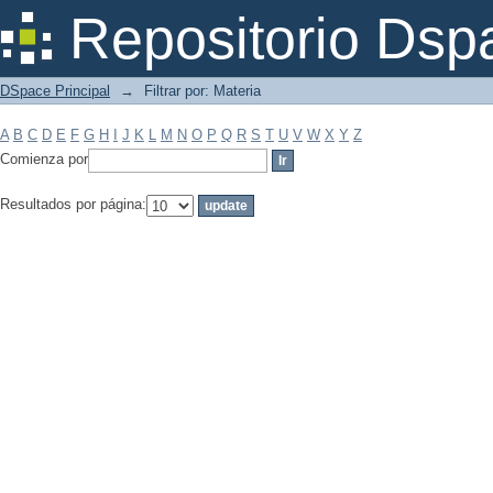
Filtrar por: Materia
Repositorio Dsp
DSpace Principal
→
Filtrar por: Materia
A
B
C
D
E
F
G
H
I
J
K
L
M
N
O
P
Q
R
S
T
U
V
W
X
Y
Z
Comienza por
Resultados por página: