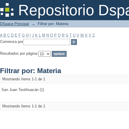
Filtrar por: Materia
Repositorio Dsp
DSpace Principal
→
Filtrar por: Materia
A
B
C
D
E
F
G
H
I
J
K
L
M
N
O
P
Q
R
S
T
U
V
W
X
Y
Z
Comienza por
Resultados por página:
Filtrar por: Materia
Mostrando ítems 1-1 de 1
San Juan Teotihuacán (1)
Mostrando ítems 1-1 de 1