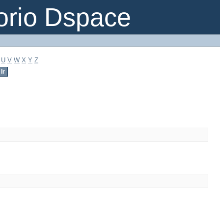
orio Dspace
U
V
W
X
Y
Z