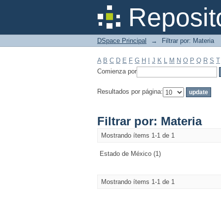
Filtrar por: Materia
Reposit
DSpace Principal
→
Filtrar por: Materia
A
B
C
D
E
F
G
H
I
J
K
L
M
N
O
P
Q
R
S
T
Comienza por
Resultados por página:
Filtrar por: Materia
Mostrando ítems 1-1 de 1
Estado de México (1)
Mostrando ítems 1-1 de 1