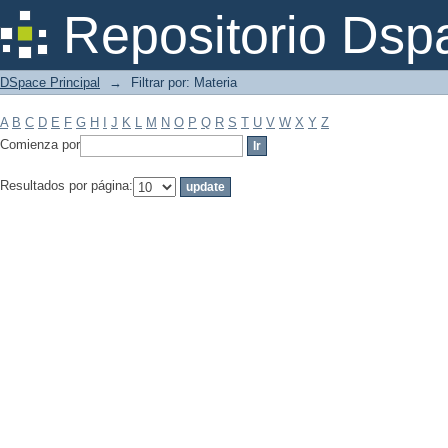
Filtrar por: Materia
Repositorio Dsp
DSpace Principal
→
Filtrar por: Materia
A
B
C
D
E
F
G
H
I
J
K
L
M
N
O
P
Q
R
S
T
U
V
W
X
Y
Z
Comienza por
Resultados por página: