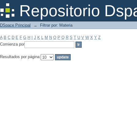
Filtrar por: Materia
Repositorio Dsp
DSpace Principal
→
Filtrar por: Materia
A
B
C
D
E
F
G
H
I
J
K
L
M
N
O
P
Q
R
S
T
U
V
W
X
Y
Z
Comienza por
Resultados por página: