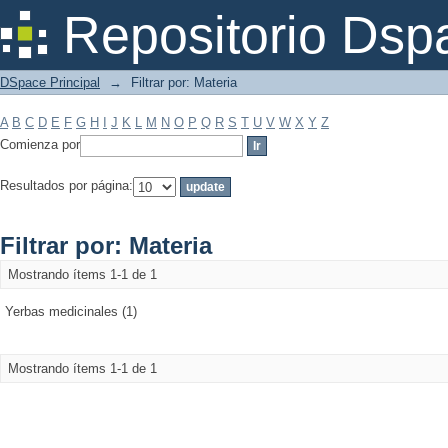
Filtrar por: Materia
Repositorio Dsp
DSpace Principal
→
Filtrar por: Materia
A
B
C
D
E
F
G
H
I
J
K
L
M
N
O
P
Q
R
S
T
U
V
W
X
Y
Z
Comienza por
Resultados por página:
Filtrar por: Materia
Mostrando ítems 1-1 de 1
Yerbas medicinales (1)
Mostrando ítems 1-1 de 1