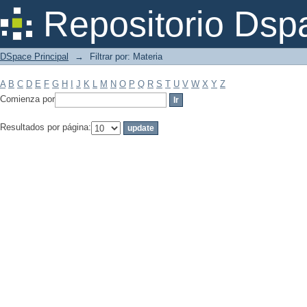
Filtrar por: Materia
Repositorio Dsp
DSpace Principal
→
Filtrar por: Materia
A
B
C
D
E
F
G
H
I
J
K
L
M
N
O
P
Q
R
S
T
U
V
W
X
Y
Z
Comienza por
Resultados por página: