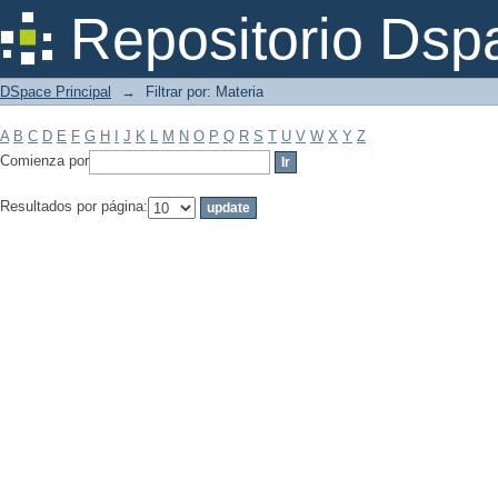
Filtrar por: Materia
Repositorio Dsp
DSpace Principal
→
Filtrar por: Materia
A
B
C
D
E
F
G
H
I
J
K
L
M
N
O
P
Q
R
S
T
U
V
W
X
Y
Z
Comienza por
Resultados por página: