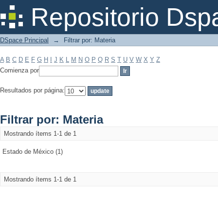
Filtrar por: Materia
Repositorio Dsp
DSpace Principal
→
Filtrar por: Materia
A
B
C
D
E
F
G
H
I
J
K
L
M
N
O
P
Q
R
S
T
U
V
W
X
Y
Z
Comienza por
Resultados por página:
Filtrar por: Materia
Mostrando ítems 1-1 de 1
Estado de México (1)
Mostrando ítems 1-1 de 1