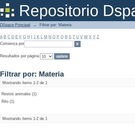
Filtrar por: Materia
Repositorio Dsp
DSpace Principal
→
Filtrar por: Materia
A
B
C
D
E
F
G
H
I
J
K
L
M
N
O
P
Q
R
S
T
U
V
W
X
Y
Z
Comienza por
Resultados por página:
Filtrar por: Materia
Mostrando ítems 1-2 de 1
Restos animales (1)
Rito (1)
Mostrando ítems 1-2 de 1