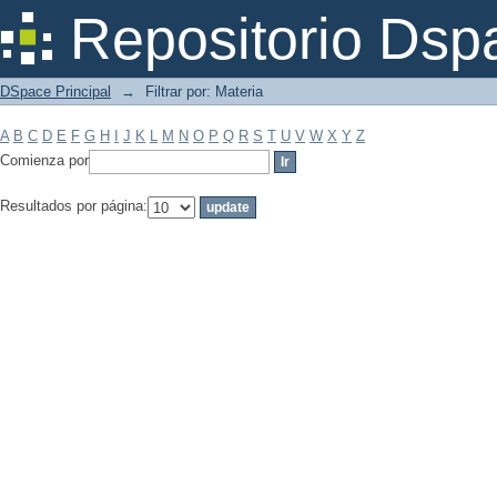
Filtrar por: Materia
Repositorio Dsp
DSpace Principal
→
Filtrar por: Materia
A
B
C
D
E
F
G
H
I
J
K
L
M
N
O
P
Q
R
S
T
U
V
W
X
Y
Z
Comienza por
Resultados por página: