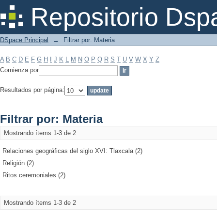
Filtrar por: Materia
Repositorio Dsp
DSpace Principal
→
Filtrar por: Materia
A
B
C
D
E
F
G
H
I
J
K
L
M
N
O
P
Q
R
S
T
U
V
W
X
Y
Z
Comienza por
Resultados por página:
Filtrar por: Materia
Mostrando ítems 1-3 de 2
Relaciones geográficas del siglo XVI: Tlaxcala (2)
Religión (2)
Ritos ceremoniales (2)
Mostrando ítems 1-3 de 2