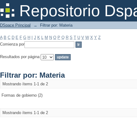
Filtrar por: Materia
Repositorio Dsp
DSpace Principal
→
Filtrar por: Materia
A
B
C
D
E
F
G
H
I
J
K
L
M
N
O
P
Q
R
S
T
U
V
W
X
Y
Z
Comienza por
Resultados por página:
Filtrar por: Materia
Mostrando ítems 1-1 de 2
Formas de gobierno (2)
Mostrando ítems 1-1 de 2