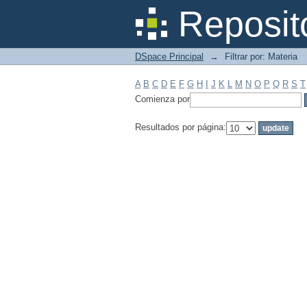
Filtrar por: Materia
Reposit
DSpace Principal
→
Filtrar por: Materia
A
B
C
D
E
F
G
H
I
J
K
L
M
N
O
P
Q
R
S
T
Comienza por
Resultados por página: