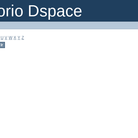
orio Dspace
U
V
W
X
Y
Z