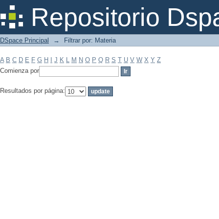
Filtrar por: Materia
Repositorio Dsp
DSpace Principal
→
Filtrar por: Materia
A
B
C
D
E
F
G
H
I
J
K
L
M
N
O
P
Q
R
S
T
U
V
W
X
Y
Z
Comienza por
Resultados por página: