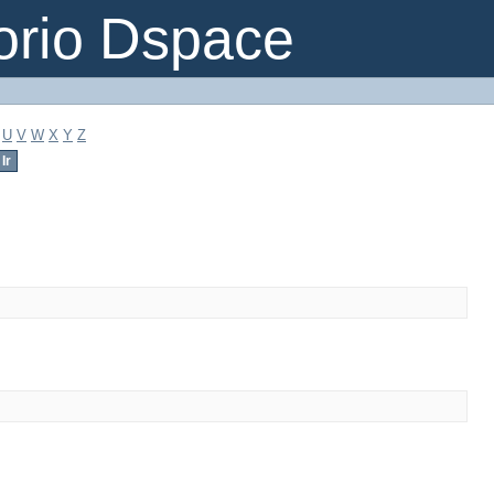
orio Dspace
U
V
W
X
Y
Z