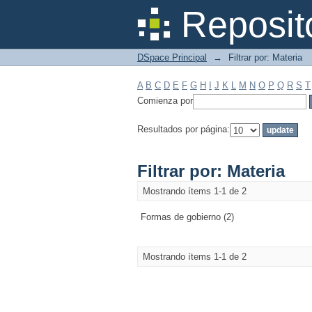
Filtrar por: Materia
Reposit
DSpace Principal
→
Filtrar por: Materia
A
B
C
D
E
F
G
H
I
J
K
L
M
N
O
P
Q
R
S
T
Comienza por
Resultados por página:
Filtrar por: Materia
Mostrando ítems 1-1 de 2
Formas de gobierno (2)
Mostrando ítems 1-1 de 2