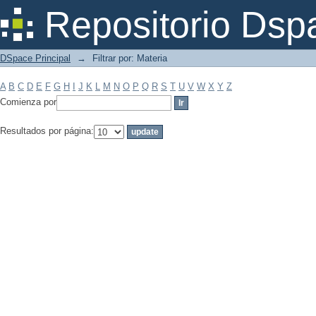
Filtrar por: Materia
Repositorio Dsp
DSpace Principal
→
Filtrar por: Materia
A
B
C
D
E
F
G
H
I
J
K
L
M
N
O
P
Q
R
S
T
U
V
W
X
Y
Z
Comienza por
Resultados por página: