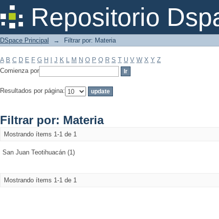
Filtrar por: Materia
Repositorio Dsp
DSpace Principal
→
Filtrar por: Materia
A
B
C
D
E
F
G
H
I
J
K
L
M
N
O
P
Q
R
S
T
U
V
W
X
Y
Z
Comienza por
Resultados por página:
Filtrar por: Materia
Mostrando ítems 1-1 de 1
San Juan Teotihuacán (1)
Mostrando ítems 1-1 de 1