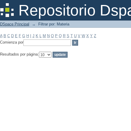
Filtrar por: Materia
Repositorio Dsp
DSpace Principal
→
Filtrar por: Materia
A
B
C
D
E
F
G
H
I
J
K
L
M
N
O
P
Q
R
S
T
U
V
W
X
Y
Z
Comienza por
Resultados por página: