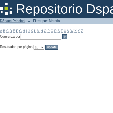
Filtrar por: Materia
Repositorio Dsp
DSpace Principal
→
Filtrar por: Materia
A
B
C
D
E
F
G
H
I
J
K
L
M
N
O
P
Q
R
S
T
U
V
W
X
Y
Z
Comienza por
Resultados por página: