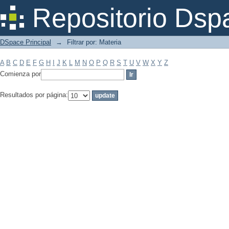
Filtrar por: Materia
Repositorio Dsp
DSpace Principal
→
Filtrar por: Materia
A
B
C
D
E
F
G
H
I
J
K
L
M
N
O
P
Q
R
S
T
U
V
W
X
Y
Z
Comienza por
Resultados por página: