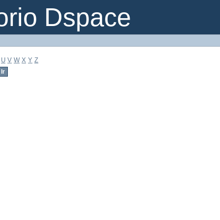
orio Dspace
U
V
W
X
Y
Z