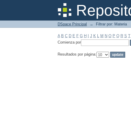
Filtrar por: Materia
Reposit
DSpace Principal
→
Filtrar por: Materia
A
B
C
D
E
F
G
H
I
J
K
L
M
N
O
P
Q
R
S
T
Comienza por
Resultados por página: