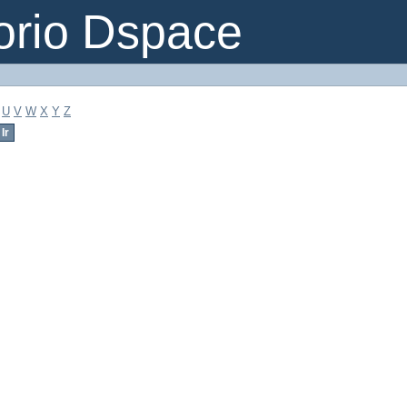
orio Dspace
U
V
W
X
Y
Z