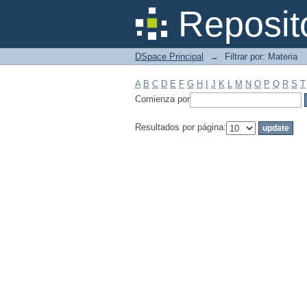
Filtrar por: Materia
Reposit
DSpace Principal
→
Filtrar por: Materia
A
B
C
D
E
F
G
H
I
J
K
L
M
N
O
P
Q
R
S
T
Comienza por
Resultados por página: