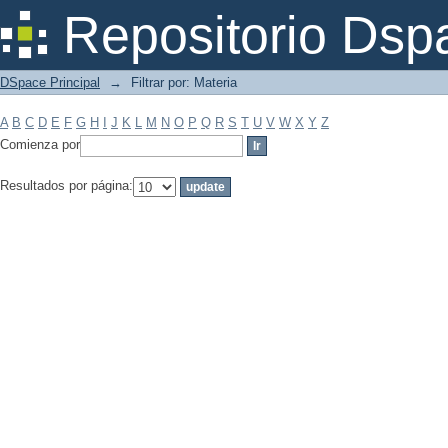
Filtrar por: Materia
Repositorio Dsp
DSpace Principal
→
Filtrar por: Materia
A
B
C
D
E
F
G
H
I
J
K
L
M
N
O
P
Q
R
S
T
U
V
W
X
Y
Z
Comienza por
Resultados por página: