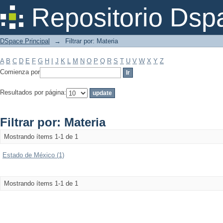
Filtrar por: Materia
Repositorio Dsp
DSpace Principal
→
Filtrar por: Materia
A
B
C
D
E
F
G
H
I
J
K
L
M
N
O
P
Q
R
S
T
U
V
W
X
Y
Z
Comienza por
Resultados por página:
Filtrar por: Materia
Mostrando ítems 1-1 de 1
Estado de México (1)
Mostrando ítems 1-1 de 1