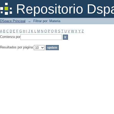
Filtrar por: Materia
Repositorio Dsp
DSpace Principal
→
Filtrar por: Materia
A
B
C
D
E
F
G
H
I
J
K
L
M
N
O
P
Q
R
S
T
U
V
W
X
Y
Z
Comienza por
Resultados por página: