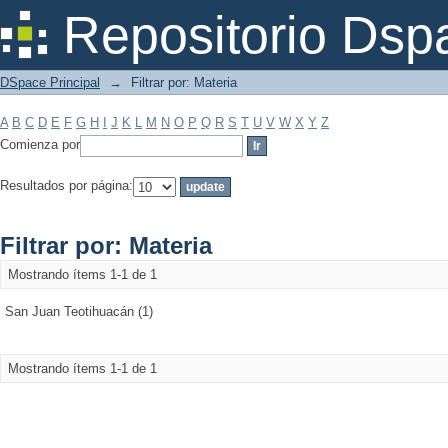
Filtrar por: Materia
Repositorio Dsp
DSpace Principal
→
Filtrar por: Materia
A
B
C
D
E
F
G
H
I
J
K
L
M
N
O
P
Q
R
S
T
U
V
W
X
Y
Z
Comienza por
Resultados por página:
Filtrar por: Materia
Mostrando ítems 1-1 de 1
San Juan Teotihuacán (1)
Mostrando ítems 1-1 de 1