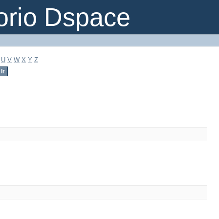
orio Dspace
U
V
W
X
Y
Z