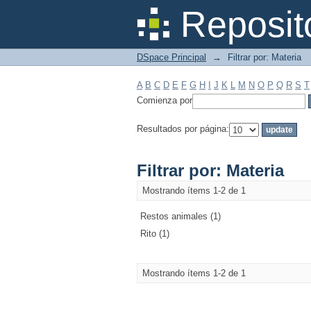
Filtrar por: Materia
Reposit
DSpace Principal
→
Filtrar por: Materia
A
B
C
D
E
F
G
H
I
J
K
L
M
N
O
P
Q
R
S
T
Comienza por
Resultados por página:
Filtrar por: Materia
Mostrando ítems 1-2 de 1
Restos animales (1)
Rito (1)
Mostrando ítems 1-2 de 1