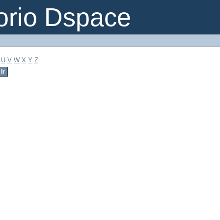
orio Dspace
U
V
W
X
Y
Z