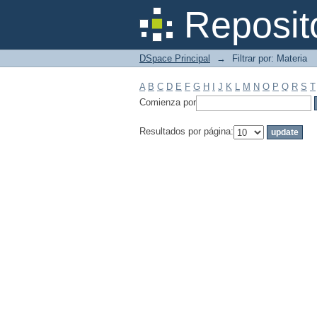
Filtrar por: Materia
Reposit
DSpace Principal
→
Filtrar por: Materia
A
B
C
D
E
F
G
H
I
J
K
L
M
N
O
P
Q
R
S
T
Comienza por
Resultados por página: