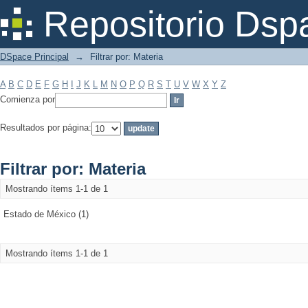
Filtrar por: Materia
Repositorio Dsp
DSpace Principal
→
Filtrar por: Materia
A
B
C
D
E
F
G
H
I
J
K
L
M
N
O
P
Q
R
S
T
U
V
W
X
Y
Z
Comienza por
Resultados por página:
Filtrar por: Materia
Mostrando ítems 1-1 de 1
Estado de México (1)
Mostrando ítems 1-1 de 1