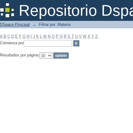
Filtrar por: Materia
Repositorio Dsp
DSpace Principal
→
Filtrar por: Materia
A
B
C
D
E
F
G
H
I
J
K
L
M
N
O
P
Q
R
S
T
U
V
W
X
Y
Z
Comienza por
Resultados por página: