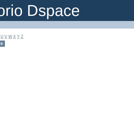
orio Dspace
U
V
W
X
Y
Z