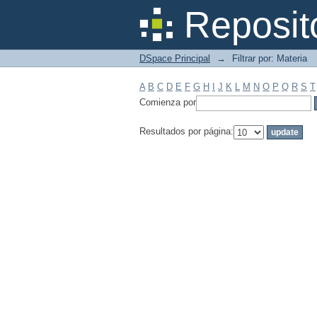
Filtrar por: Materia
Reposit
DSpace Principal
→
Filtrar por: Materia
A
B
C
D
E
F
G
H
I
J
K
L
M
N
O
P
Q
R
S
T
Comienza por
Resultados por página: