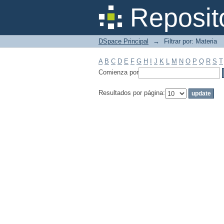
Filtrar por: Materia
Reposit
DSpace Principal
→
Filtrar por: Materia
A
B
C
D
E
F
G
H
I
J
K
L
M
N
O
P
Q
R
S
T
Comienza por
Resultados por página: