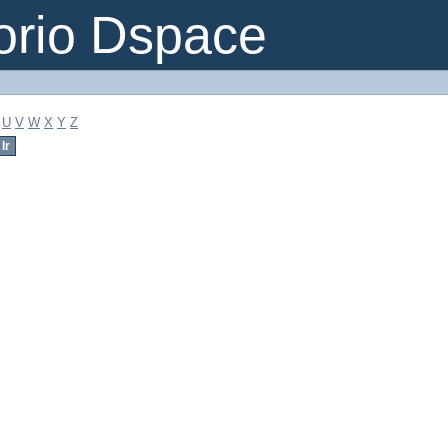
orio Dspace
U
V
W
X
Y
Z