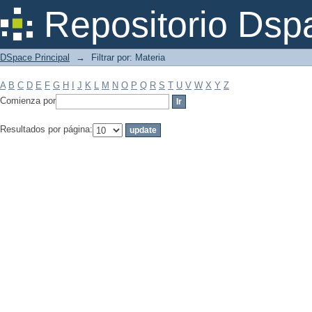
Filtrar por: Materia
Repositorio Dsp
DSpace Principal
→
Filtrar por: Materia
A
B
C
D
E
F
G
H
I
J
K
L
M
N
O
P
Q
R
S
T
U
V
W
X
Y
Z
Comienza por
Resultados por página: