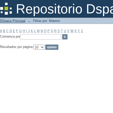
Filtrar por: Materia
Repositorio Dsp
DSpace Principal
→
Filtrar por: Materia
A
B
C
D
E
F
G
H
I
J
K
L
M
N
O
P
Q
R
S
T
U
V
W
X
Y
Z
Comienza por
Resultados por página: