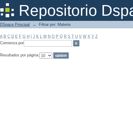
Filtrar por: Materia
Repositorio Dsp
DSpace Principal
→
Filtrar por: Materia
A
B
C
D
E
F
G
H
I
J
K
L
M
N
O
P
Q
R
S
T
U
V
W
X
Y
Z
Comienza por
Resultados por página: