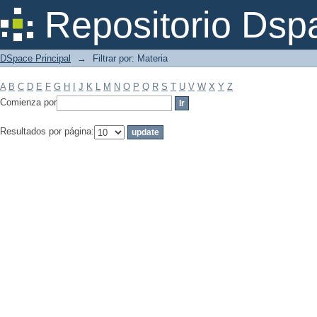
Filtrar por: Materia
Repositorio Dsp
DSpace Principal
→
Filtrar por: Materia
A
B
C
D
E
F
G
H
I
J
K
L
M
N
O
P
Q
R
S
T
U
V
W
X
Y
Z
Comienza por
Resultados por página: